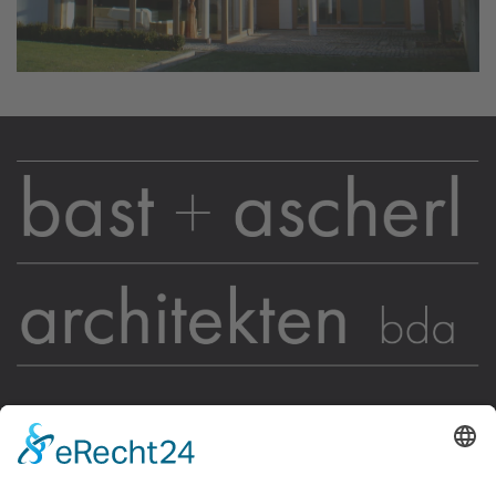
KONTAKT
BÜROZEITEN
Regensburger Straße 26
Mo - Do:
8.00 - 12.00 Uhr
94315 Straubing
Mo - Do:
13.30 - 17.00 Uhr